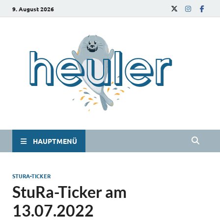
9. August 2026
he
Das
Studie
HAUPTMENÜ
STURA-TICKER
StuRa-Ticker am
13.07.2022