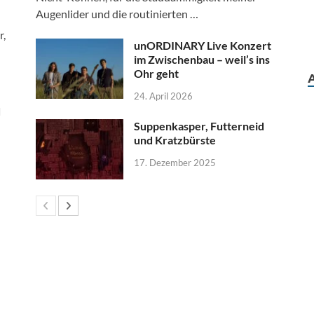
Augenlider und die routinierten …
r,
unORDINARY Live Konzert
im Zwischenbau – weil’s ins
Ohr geht
24. April 2026
d
Suppenkasper, Futterneid
und Kratzbürste
17. Dezember 2025