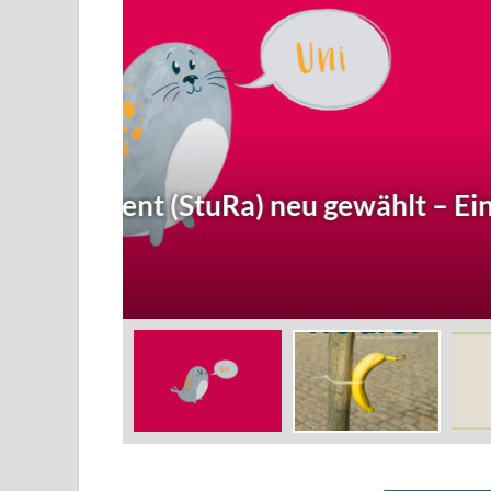
licke,
ALLGEMEIN
/
HEFT-ARCHIV 2026
heuler Nr. 140
31. Juli 2026