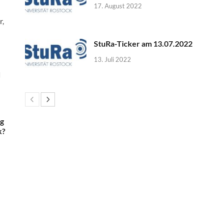
17. August 2022
r,
StuRa-Ticker am 13.07.2022
13. Juli 2022
d
ig
k?