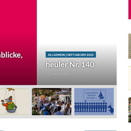
A
E
17.