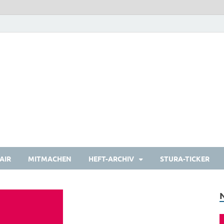
heulermagazin
Das Studierendenmagazin
AIR
MITMACHEN
HEFT-ARCHIV
STURA-TICKER