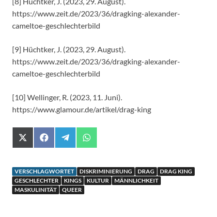
[8] Hüchtker, J. (2023, 29. August).
https://www.zeit.de/2023/36/dragking-alexander-
cameltoe-geschlechterbild
[9] Hüchtker, J. (2023, 29. August).
https://www.zeit.de/2023/36/dragking-alexander-
cameltoe-geschlechterbild
[10] Wellinger, R. (2023, 11. Juni).
https://www.glamour.de/artikel/drag-king
X
F
T
W
(
a
e
h
T
c
l
a
w
e
e
t
i
b
g
s
VERSCHLAGWORTET
DISKRIMINIERUNG
DRAG
DRAG KING
t
o
r
A
GESCHLECHTER
KINGS
KULTUR
MÄNNLICHKEIT
t
o
a
p
MASKULINITÄT
QUEER
e
k
m
p
r
)