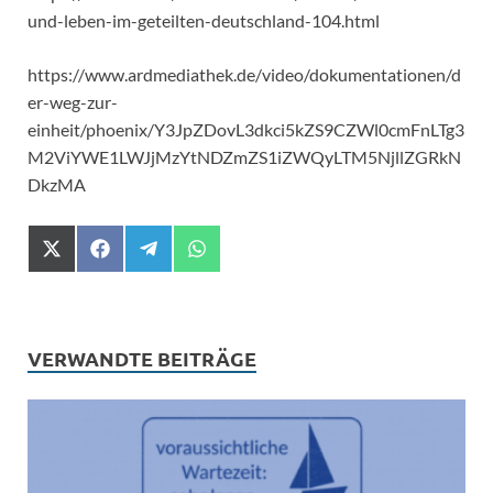
und-leben-im-geteilten-deutschland-104.html
https://www.ardmediathek.de/video/dokumentationen/d
er-weg-zur-
einheit/phoenix/Y3JpZDovL3dkci5kZS9CZWl0cmFnLTg3
M2ViYWE1LWJjMzYtNDZmZS1iZWQyLTM5NjllZGRkN
DkzMA
X
F
T
W
(
a
e
h
T
c
l
a
w
e
e
t
i
b
g
s
t
o
r
A
VERWANDTE BEITRÄGE
t
o
a
p
e
k
m
p
r
)