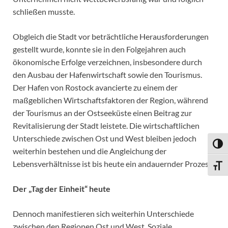
schließen musste.
Obgleich die Stadt vor beträchtliche Herausforderungen
gestellt wurde, konnte sie in den Folgejahren auch
ökonomische Erfolge verzeichnen, insbesondere durch
den Ausbau der Hafenwirtschaft sowie den Tourismus.
Der Hafen von Rostock avancierte zu einem der
maßgeblichen Wirtschaftsfaktoren der Region, während
der Tourismus an der Ostseeküste einen Beitrag zur
Revitalisierung der Stadt leistete. Die wirtschaftlichen
Unterschiede zwischen Ost und West bleiben jedoch
UMSC
weiterhin bestehen und die Angleichung der
Lebensverhältnisse ist bis heute ein andauernder Prozess.
SCHR
Der „Tag der Einheit“ heute
Dennoch manifestieren sich weiterhin Unterschiede
zwischen den Regionen Ost und West. Soziale,