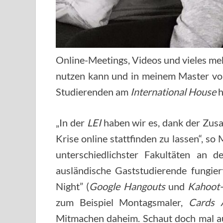
Online-Meetings, Videos und vieles mehr
nutzen kann und in meinem Master vor
Studierenden am
International House
h
„In der
LEI
haben wir es, dank der Zusa
Krise online stattfinden zu lassen“, so
unterschiedlichster Fakultäten an d
ausländische Gaststudierende fungier
Night” (
Google Hangouts
und
Kahoot-
zum Beispiel Montagsmaler,
Cards 
Mitmachen daheim. Schaut doch mal au