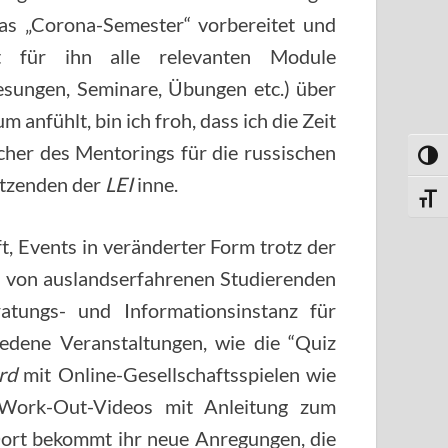
as „Corona-Semester“ vorbereitet und
et für ihn alle relevanten Module
esungen, Seminare, Übungen etc.) über
anfühlt, bin ich froh, dass ich die Zeit
her des Mentorings für die russischen
UMSC
itzenden der
LEI
inne.
SCHR
t, Events in veränderter Form trotz der
s von auslandserfahrenen Studierenden
ratungs- und Informationsinstanz für
iedene Veranstaltungen, wie die “Quiz
rd
mit Online-Gesellschaftsspielen wie
Work-Out-Videos mit Anleitung zum
Dort bekommt ihr neue Anregungen, die