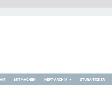
heulermagazin
Das Studierendenmagazin
AIR
MITMACHEN
HEFT-ARCHIV
STURA-TICKER