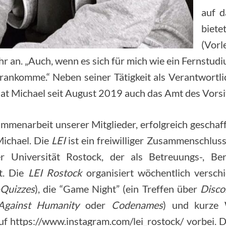
auf d
biet
(Vorl
 an. „Auch, wenn es sich für mich wie ein Fernstudium 
ankomme.“ Neben seiner Tätigkeit als Verantwortlic
at Michael seit August 2019 auch das Amt des Vors
mmenarbeit unserer Mitglieder, erfolgreich geschaff
 Michael. Die
LEI
ist ein freiwilliger Zusammenschlus
er Universität Rostock, der als Betreuungs-, Be
t. Die
LEI Rostock
organisiert wöchentlich versch
Quizzes
), die “Game Night” (ein Treffen über
Disco
Against Humanity
oder
Codenames
) und kurze 
f https://www.instagram.com/lei_rostock/ vorbei. 