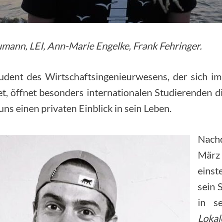
humann, LEI, Ann-Marie Engelke, Frank Fehringer.
udent des Wirtschaftsingenieurwesens, der sich i
t, öffnet besonders internationalen Studierenden di
ns einen privaten Einblick in sein Leben.
Nachd
März
einste
sein
in se
Loka