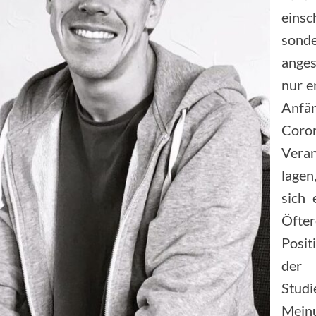
einsc
son
anges
nur 
Anfän
Coro
Vera
lagen
sich 
Öfte
Posit
der 
Stud
Meinu