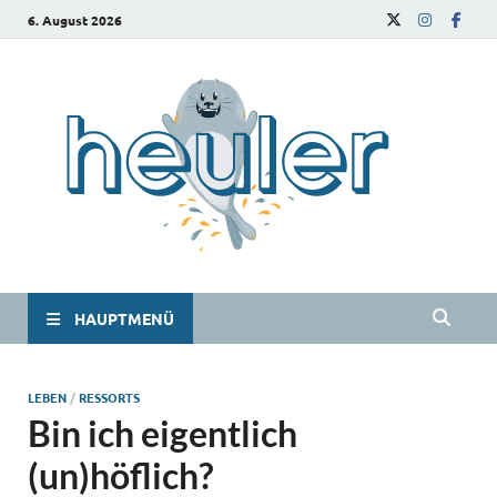
6. August 2026
he
Das
Studie
HAUPTMENÜ
LEBEN
/
RESSORTS
Bin ich eigentlich
(un)höflich?