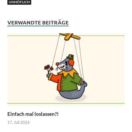
t
o
r
A
UNHÖFLICH
t
o
a
p
e
k
m
p
r
)
VERWANDTE BEITRÄGE
Einfach mal loslassen?!
17. Juli 2026