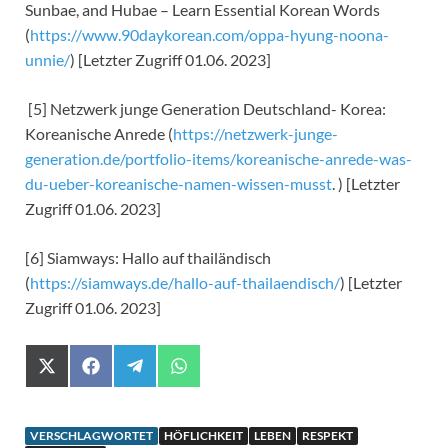
Sunbae, and Hubae – Learn Essential Korean Words
(
https://www.90daykorean.com/oppa-hyung-noona-
unnie/
) [Letzter Zugriff 01.06. 2023]
[5] Netzwerk junge Generation Deutschland- Korea:
Koreanische Anrede (
https://netzwerk-junge-
generation.de/portfolio-items/koreanische-anrede-was-
du-ueber-koreanische-namen-wissen-musst
. ) [Letzter
Zugriff 01.06. 2023]
[6] Siamways: Hallo auf thailändisch
(
https://siamways.de/hallo-auf-thailaendisch/
) [Letzter
Zugriff 01.06. 2023]
X
F
T
W
(
a
e
h
T
c
l
a
w
e
e
t
i
b
g
s
VERSCHLAGWORTET
HÖFLICHKEIT
LEBEN
RESPEKT