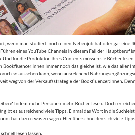
ort, wenn man studiert, noch einen Nebenjob hat oder gar eine 4
 Führen eines YouTube Channels in diesem Fall der Hauptberuf ist 
 Und für die Produktion ihres Contents müssen sie Bücher lesen. 
 Bookfluencer:innen immer noch das gleiche ist, wie das aller In
on auch so aussehen kann, wenn ausreichend Nahrungsergänzungsm
weit weg von der Verkaufsstrategie der Bookfluencer:innen. Denn 
eiben? Indem mehr Personen mehr Bücher lesen. Doch erreichen s
gibt es ausreichend viele Tipps. Einmal das Wort in die Suchleiste
ount hat dazu etwas zu sagen. Hier überschneiden sich viele Tipps
schnell lesen lassen.