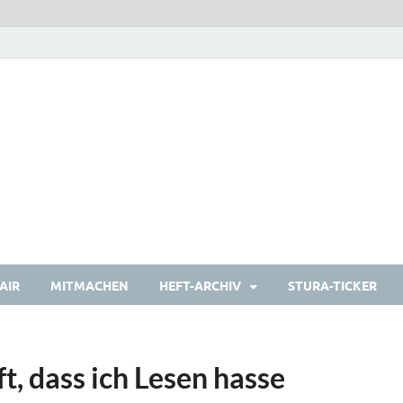
heulermagazin
Das Studierendenmagazin
AIR
MITMACHEN
HEFT-ARCHIV
STURA-TICKER
t, dass ich Lesen hasse