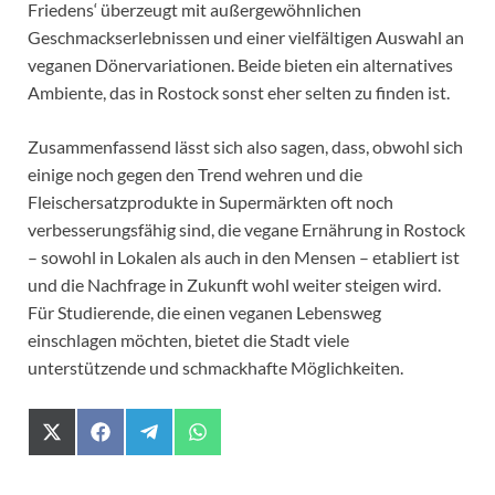
Friedens‘ überzeugt mit außergewöhnlichen
Geschmackserlebnissen und einer vielfältigen Auswahl an
veganen Dönervariationen. Beide bieten ein alternatives
Ambiente, das in Rostock sonst eher selten zu finden ist.
Zusammenfassend lässt sich also sagen, dass, obwohl sich
einige noch gegen den Trend wehren und die
Fleischersatzprodukte in Supermärkten oft noch
verbesserungsfähig sind, die vegane Ernährung in Rostock
– sowohl in Lokalen als auch in den Mensen – etabliert ist
und die Nachfrage in Zukunft wohl weiter steigen wird.
Für Studierende, die einen veganen Lebensweg
einschlagen möchten, bietet die Stadt viele
unterstützende und schmackhafte Möglichkeiten.
X
F
T
W
(
a
e
h
T
c
l
a
w
e
e
t