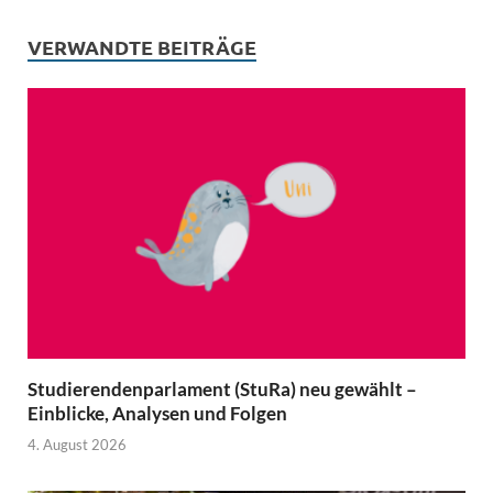
i
b
g
s
t
o
r
A
VERWANDTE BEITRÄGE
t
o
a
p
e
k
m
p
r
)
Studierendenparlament (StuRa) neu gewählt –
Einblicke, Analysen und Folgen
4. August 2026