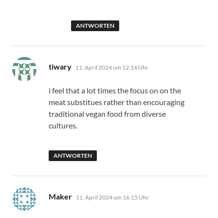
ANTWORTEN
sagt:
tiwary
11. April 2024 um 12:14 Uhr
i feel that a lot times the focus on on the
meat substitues rather than encouraging
traditional vegan food from diverse
cultures.
ANTWORTEN
sagt:
Maker
11. April 2024 um 16:15 Uhr