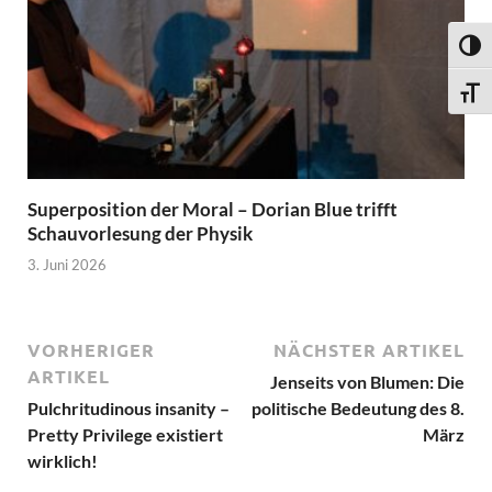
UMSC
SCHR
Superposition der Moral – Dorian Blue trifft
Schauvorlesung der Physik
3. Juni 2026
VORHERIGER
NÄCHSTER ARTIKEL
ARTIKEL
Jenseits von Blumen: Die
Pulchritudinous insanity –
politische Bedeutung des 8.
Pretty Privilege existiert
März
wirklich!