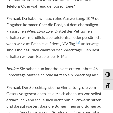
Telefon? Oder während der Sprechtage?
Frenzel
: Da haben wir auch eine Auswertung. 10 % der
Eingaben kommen über die Post, auf dem ehemaligen
klassischen Weg. Etwa zwei Drittel der Petitionen
erhalten wir mündlich, also telefonisch oder persönlich,
[5]
wenn wir zum Beispiel auf dem „MV-Tag“
unterwegs
sind. Und natürlich während der Sprechtage. Den Rest
erhalten wir zum Beispiel per E-Mail.
heuler
: Sie haben nun innerhalb des ersten Jahres 46
Sprechtage hinter sich. Wie läuft so ein Sprechtag ab?
UMSC
SCHR
Frenzel
: Der Sprechtag ist eine Einrichtung, die vom
Gesetz vorgeschrieben ist, die sich aber auch von selbst
erklärt. Ich kann schließlich nicht nur in Schwerin sitzen
und darauf warten, dass die Bürgerinnen und Bürger auf
mich aufmerksam werden. Sondern ich fahre raus. Man