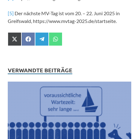
[5]
Der nächste MV-Tag ist vom 20. – 22. Juni 2025 in
Greifswald, https://www.mvtag-2025.de/startseite.
X
F
T
W
(
a
e
h
T
c
l
a
w
e
e
t
i
b
g
s
t
o
r
A
VERWANDTE BEITRÄGE
t
o
a
p
e
k
m
p
r
)