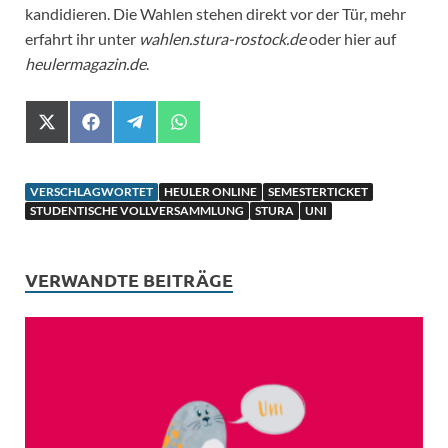
kandidieren. Die Wahlen stehen direkt vor der Tür, mehr
erfahrt ihr unter
wahlen.stura-rostock.de
oder hier auf
heulermagazin.de
.
X
F
T
W
(
a
e
h
T
c
l
a
w
e
e
t
i
b
g
s
VERSCHLAGWORTET
HEULER ONLINE
SEMESTERTICKET
t
o
r
A
STUDENTISCHE VOLLVERSAMMLUNG
STURA
UNI
t
o
a
p
e
k
m
p
r
)
VERWANDTE BEITRÄGE