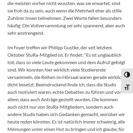
die meisten vorher nicht wussten, was sie erwartet, sind
sie froh da zu sein, auch wenn die Mehrheit eher als stille
Zuhörer:innen teilnehmen. Zwei Worte fallen besonders
häufig: Die Vollversammlung sei sehr spannend, aber auch
sehr anstrengend.
Im Foyer treffen wir Philipp Gustke, der seit letztem
Oktober StuRa-Mitglied ist. Er findet: “Es ist unglaublich
toll, dass so viele Leute gekommen und dem Aufruf gefolgt
sind. Wir konnten hier wirklich viele Studierende
UMSC
versammeln, die Reihen im Hörsaal waren gerade wirklich
dicht besetzt. Beeindruckend finde ich, dass die Studis
SCHR
auch motiviert waren, echte Debatten zu führen und vor
allem, dass auch Anträge gestellt wurden. Die kommen
auch nicht nur von StuRa-Mitgliedern, sondern auch
andere Studis haben sich Gedanken gemacht, worüber wir
heute reden könnten. Es ist natürlich immer schwierig, alle
Meinungen unter einen Hut zu bringen und ich glaube, für