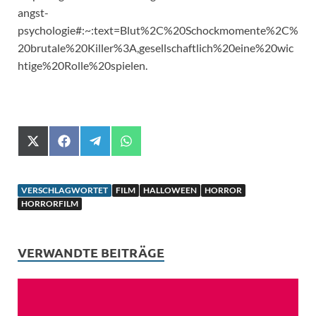
angst-
psychologie#:~:text=Blut%2C%20Schockmomente%2C%
20brutale%20Killer%3A,gesellschaftlich%20eine%20wic
htige%20Rolle%20spielen.
X
F
T
W
(
a
e
h
T
c
l
a
w
e
e
t
i
b
g
s
VERSCHLAGWORTET
FILM
HALLOWEEN
HORROR
t
o
r
A
HORRORFILM
t
o
a
p
e
k
m
p
r
)
VERWANDTE BEITRÄGE