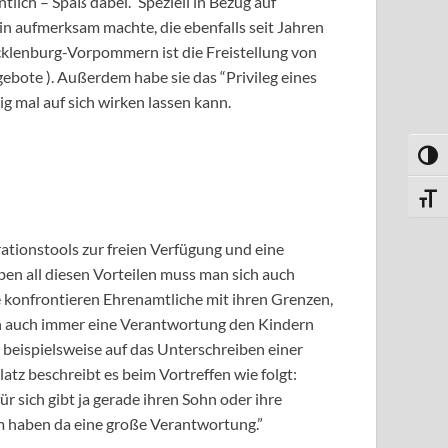
tlich – Spaß dabei.” Speziell in Bezug auf
in aufmerksam machte, die ebenfalls seit Jahren
klenburg-Vorpommern ist die Freistellung von
bote ). Außerdem habe sie das “Privileg eines
ig mal auf sich wirken lassen kann.
UMSC
SCHR
rationstools zur freien Verfügung und eine
eben all diesen Vorteilen muss man sich auch
konfrontieren Ehrenamtliche mit ihren Grenzen,
an auch immer eine Verantwortung den Kindern
beispielsweise auf das Unterschreiben einer
tz beschreibt es beim Vortreffen wie folgt:
ür sich gibt ja gerade ihren Sohn oder ihre
am haben da eine große Verantwortung.”