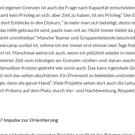
eigenen Grenzen ist auch die Frage nach Kapazität entscheidend.
amt kein Privileg an sich, aber Zeit zu haben, ist ein Privileg.” De
ort Einblicke in den Diskurs. “Je mehr man sich beteiligt, desto 
as Hilfe gebraucht wird, packt man mit an. Nicht immer bleibt da
 nicht unmittelbar.” Manche Teamer und Gruppenleitende beschreib
rcamp vorbei ist, nehme ich mir immer erst einmal zwei Tage frei
rt ist. Manchmal weine ich auch, wenn ich plötzlich wieder in me
alb meiner Zeit vom ständigen an-Grenzen-stoßen-und-daran-wachs
n denselben Kreisen gedreht wie sonst auch. Das kann irgendwie übe
 lässt sich das selten abschätzen. Ein Ehrenamt zu bekleiden und/o
nger, dann die ganze Hand”. Viele Projekte sehen dort auch die Lei
urch Präsenz auf dem Platz, durch Vor- und Nachbereitung, Respek
? Impulse zur Orientierung
ner pädagogisch versierter Projekte zum Start das Belegen eines J