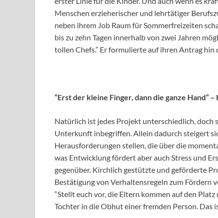
erster Linie für die Kinder. Und auch wenn es kräf
Menschen erzieherischer und lehrtätiger Berufszw
neben ihrem Job Raum für Sommerfreizeiten scha
bis zu zehn Tagen innerhalb von zwei Jahren mög
tollen Chefs.” Er formulierte auf ihren Antrag hi
“Erst der kleine Finger, dann die ganze Hand”
Natürlich ist jedes Projekt unterschiedlich, doch
Unterkunft inbegriffen. Allein dadurch steigert s
Herausforderungen stellen, die über die moment
was Entwicklung fördert aber auch Stress und E
gegenüber. Kirchlich gestützte und geförderte P
Bestätigung von Verhaltensregeln zum Fördern vo
“Stellt euch vor, die Eltern kommen auf den Platz 
Tochter in die Obhut einer fremden Person. Das i