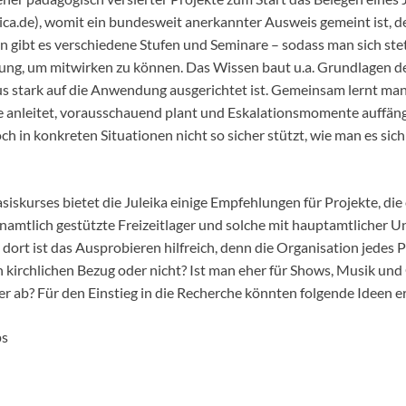
leica.de), womit ein bundesweit anerkannter Ausweis gemeint ist,
n gibt es verschiedene Stufen und Seminare – sodass man sich ste
tzung, um mitwirken zu können. Das Wissen baut u.a. Grundlagen 
 stark auf die Anwendung ausgerichtet ist. Gemeinsam lernt man
 anleitet, vorausschauend plant und Eskalationsmomente auffängt
ch in konkreten Situationen nicht so sicher stützt, wie man es si
iskurses bietet die Juleika einige Empfehlungen für Projekte, die 
renamtlich gestützte Freizeitlager und solche mit hauptamtlicher
 dort ist das Ausprobieren hilfreich, denn die Organisation jedes P
n kirchlichen Bezug oder nicht? Ist man eher für Shows, Musik un
 ab? Für den Einstieg in die Recherche könnten folgende Ideen er
ps