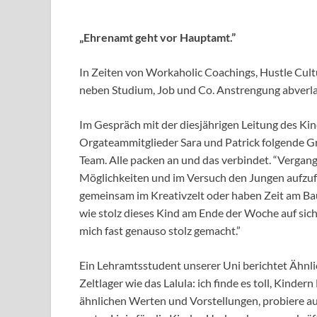
„Ehrenamt geht vor Hauptamt.”
In Zeiten von Workaholic Coachings, Hustle Cultu
neben Studium, Job und Co. Anstrengung abverlan
Im Gespräch mit der diesjährigen Leitung des Kin
Orgateammitglieder Sara und Patrick folgende Gr
Team. Alle packen an und das verbindet. “Vergan
Möglichkeiten und im Versuch den Jungen aufzufan
gemeinsam im Kreativzelt oder haben Zeit am Bau
wie stolz dieses Kind am Ende der Woche auf sich 
mich fast genauso stolz gemacht.”
Ein Lehramtsstudent unserer Uni berichtet Ähnlic
Zeltlager wie das Lalula: ich finde es toll, Kind
ähnlichen Werten und Vorstellungen, probiere au