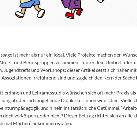
ussage ist mehr als nur ein Ideal. Viele Projekte machen den Wu
 Alters- und Berufsgruppen zusammen – unter dem Umbrella Term 
ern, Jugendtreffs und Workshops: dieser Artikel setzt sich näher 
Assoziationen irreführend sind und zugleich den Kern der Sache tr
tler:innen und Lehramtsstudis wünschen sich oft mehr Praxis als 
lung ab, den sich angehende Didaktiker:innen wünschen. Vielleic
enbeinturmpädagogik und hinein ins tatsächliche Getümmel. “Arbei
 doch verkörpern, oder nicht? Dieser Beitrag richtet sich an alle, 
ach mal Machen” ankommen wollen.