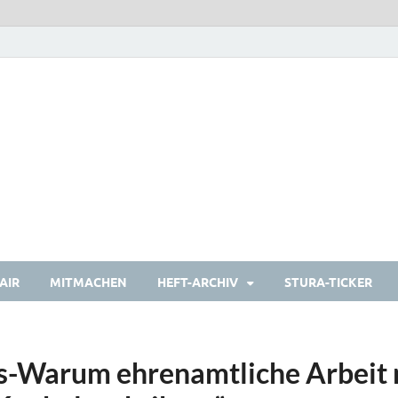
heulermagazin
Das Studierendenmagazin
AIR
MITMACHEN
HEFT-ARCHIV
STURA-TICKER
is-Warum ehrenamtliche Arbeit 