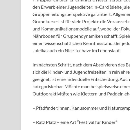
den Erwerb einer Jugendleiter:in-Card (siehe ju
Gruppenleitungsperspektive garantiert. Allgemei
Grundkurses ist für viele Projekte die Vorausse
und Kommunikationsmodelle auf, wobei der Fokus
Nährboden für Gruppendynamiken schafft, Spiele
einen wissenschaftlichen Kenntnisstand, der jedo
Juleika auch ein Nice-to-have im Lebenslauf.
Im nächsten Schritt, nach dem Absolvieren des Bas
sich die Kinder- und Jugendfreizeiten in rein eh
geeignet, ist eine individuelle Entscheidung. Auch
kategorisierbar. Möchte man beispielsweise eine
Outdooraktivitäten wie Klettern und Paddeln eher
– Pfadfinder:innen, Kanusommer und Naturcam
– Ratz Platz – eine Art “Festival für Kinder”