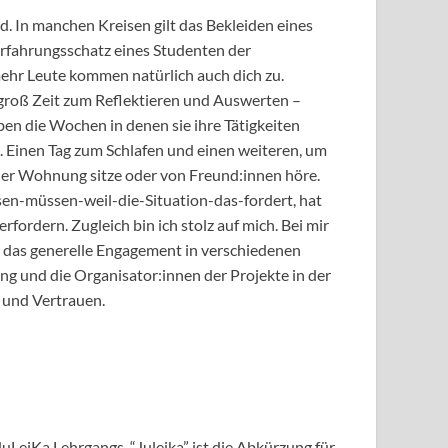
 In manchen Kreisen gilt das Bekleiden eines
r Erfahrungsschatz eines Studenten der
mehr Leute kommen natürlich auch dich zu.
 groß Zeit zum Reflektieren und Auswerten –
en die Wochen in denen sie ihre Tätigkeiten
. Einen Tag zum Schlafen und einen weiteren, um
iner Wohnung sitze oder von Freund:innen höre.
en-müssen-weil-die-Situation-das-fordert, hat
rfordern. Zugleich bin ich stolz auf mich. Bei mir
der das generelle Engagement in verschiedenen
tung und die Organisator:innen der Projekte in der
t und Vertrauen.
uLeiKa Lehrgangs. “Juleika” ist die Abkürzung für