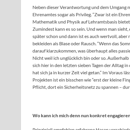
Neben dieser Verantwortung und dem Umgang mit 
Ehrenamtes sogar als Privileg. “Zwar ist ein Ehren
Mathematik und Physik auf Lehramtsbasis bietet d
Zumindest kann es so sein. Und wenn man sieht, d
später schon und dann ist es auch wertvoll, aber
bekleiden als Blase oder Rausch. “Wenn das Somme
darauf klarzukommen, was überhaupt alles passie
Nicht weil ich unglücklich bin oder so. Außerh
sich hier in den letzten sieben Tagen der Alltag i
hat sich ja in kurzer Zeit viel getan.” Im Voraus
Projekten ist ein bisschen wie “erst der kleine Fi
Pflicht, dort ein Sicherheitsnetz zu spannen – d
Wo kann ich mich denn nun konkret engagieren
Prinzipiell empfehlen erfahrene Hasen verschiede