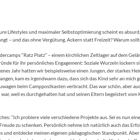
re Lifestyles und maximaler Selbstoptimierung scheint es absurd, E
gt – und das ohne Vergütung. Ackern statt Freizeit? Warum sollt
dercamps “Ratz Platz” – einem kirchlichen Zeltlager auf dem Gelä
ünde für ihr persönliches Engagement: Soziale Wurzeln lockern si
genes Jahr hatten wir beispielsweise einen Jungen, der starkes 
gen, kam es irgendwann dazu, dass sich das Kind sehr an mich geb
wagen beim Camppostkasten verbracht. Das war schön, aber auch n
war, weil es durchgehalten hat und seinen Eltern begeistert vom K
hes: “Ich probiere viele verschiedene Projekte aus. Sei es nun ei
ern Freude zu schenken. Persönlich nehme ich natürlich auch das Erf
s und entdecke meinen eigenen pädagogischen Standpunkt. Aber am