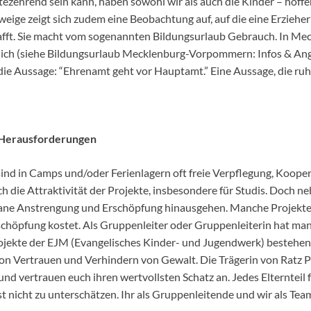
tezehrend sein kann, haben sowohl wir als auch die Kinder – hoffen
eige zeigt sich zudem eine Beobachtung auf, auf die eine Erzieher
fft. Sie macht vom sogenannten Bildungsurlaub Gebrauch. In Mec
lich (siehe Bildungsurlaub Mecklenburg-Vorpommern: Infos & Ange
n die Aussage: “Ehrenamt geht vor Hauptamt.” Eine Aussage, die ruh
 – Herausforderungen
 sind in Camps und/oder Ferienlagern oft freie Verpflegung, Koope
ich die Attraktivität der Projekte, insbesondere für Studis. Doch n
ane Anstrengung und Erschöpfung hinausgehen. Manche Projekte 
rschöpfung kostet. Als Gruppenleiter oder Gruppenleiterin hat m
rojekte der EJM (Evangelisches Kinder- und Jugendwerk) bestehen 
n Vertrauen und Verhindern von Gewalt. Die Trägerin von Ratz Pla
und vertrauen euch ihren wertvollsten Schatz an. Jedes Elternteil f
st nicht zu unterschätzen. Ihr als Gruppenleitende und wir als Te