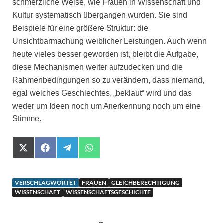
schmerzliche Weise, wie Frauen in Wissenschaft und
Kultur systematisch übergangen wurden. Sie sind
Beispiele für eine größere Struktur: die
Unsichtbarmachung weiblicher Leistungen. Auch wenn
heute vieles besser geworden ist, bleibt die Aufgabe,
diese Mechanismen weiter aufzudecken und die
Rahmenbedingungen so zu verändern, dass niemand,
egal welches Geschlechtes, „beklaut“ wird und das
weder um Ideen noch um Anerkennung noch um eine
Stimme.
X
F
T
W
(
a
e
h
T
c
l
a
w
e
e
t
i
b
g
s
VERSCHLAGWORTET
FRAUEN
GLEICHBERECHTIGUNG
t
o
r
A
WISSENSCHAFT
WISSENSCHAFTSGESCHICHTE
t
o
a
p
e
k
m
p
r