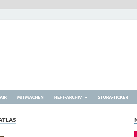
heulermagazin
Das Studierendenmagazin
AIR
MITMACHEN
HEFT-ARCHIV
STURA-TICKER
TLAS