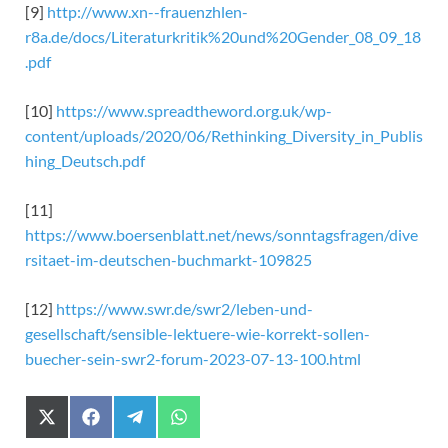
[9]
http://www.xn--frauenzhlen-
r8a.de/docs/Literaturkritik%20und%20Gender_08_09_18
.pdf
[10]
https://www.spreadtheword.org.uk/wp-
content/uploads/2020/06/Rethinking_Diversity_in_Publis
hing_Deutsch.pdf
[11]
https://www.boersenblatt.net/news/sonntagsfragen/dive
rsitaet-im-deutschen-buchmarkt-109825
[12]
https://www.swr.de/swr2/leben-und-
gesellschaft/sensible-lektuere-wie-korrekt-sollen-
buecher-sein-swr2-forum-2023-07-13-100.html
X
F
T
W
(
a
e
h