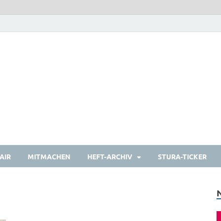
heulermagazin
Das Studierendenmagazin
AIR
MITMACHEN
HEFT-ARCHIV
STURA-TICKER