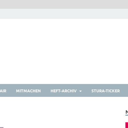
heulermagazin
Das Studierendenmagazin
AIR
MITMACHEN
HEFT-ARCHIV
STURA-TICKER