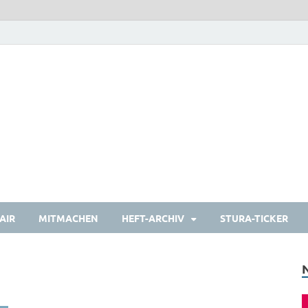
heulermagazin
Das Studierendenmagazin
AIR
MITMACHEN
HEFT-ARCHIV
STURA-TICKER