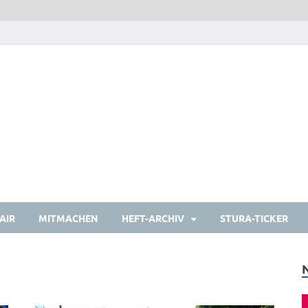
heulermagazin
Das Studierendenmagazin
AIR
MITMACHEN
HEFT-ARCHIV
STURA-TICKER